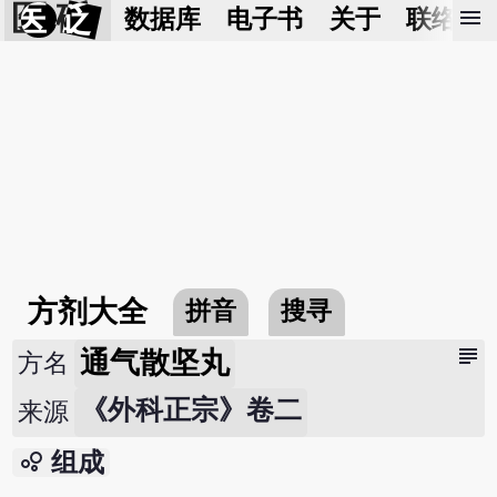
医 砭
menu
数据库
电子书
关于
联络我
方剂大全
拼音
搜寻
subject
通气散坚丸
方名
《外科正宗》卷二
来源
bubble_chart
组成