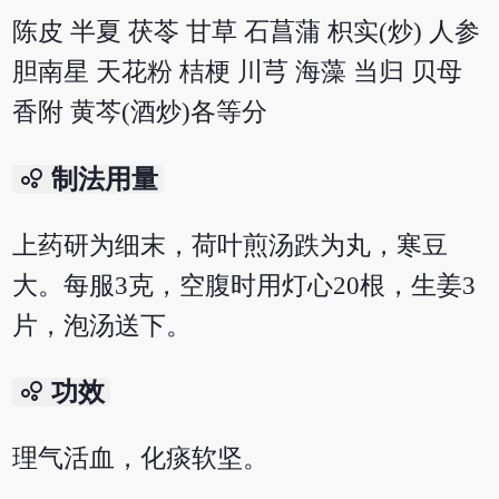
陈皮 半夏 茯苓 甘草 石菖蒲 枳实(炒) 人参
胆南星 天花粉 桔梗 川芎 海藻 当归 贝母
香附 黄芩(酒炒)各等分
bubble_chart
制法用量
上药研为细末，荷叶煎汤跌为丸，寒豆
大。每服3克，空腹时用灯心20根，生姜3
片，泡汤送下。
bubble_chart
功效
理气活血，化痰软坚。