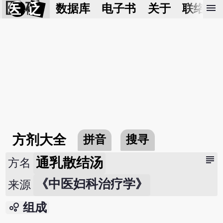
医 砭
menu
数据库
电子书
关于
联络我
方剂大全
拼音
搜寻
subject
通乳散结汤
方名
《中医妇科治疗学》
来源
bubble_chart
组成