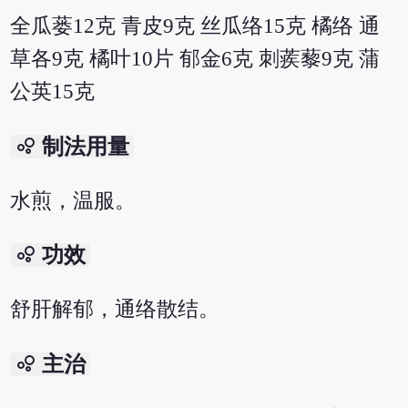
全瓜蒌12克 青皮9克 丝瓜络15克 橘络 通
草各9克 橘叶10片 郁金6克 刺蒺藜9克 蒲
公英15克
bubble_chart
制法用量
水煎，温服。
bubble_chart
功效
舒肝解郁，通络散结。
bubble_chart
主治