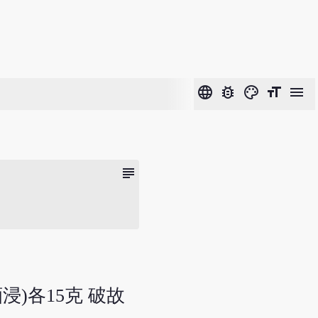
language
bug_report
color_lens
format_size
menu
subject
酒浸)各15克 破故