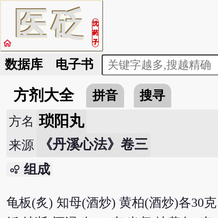
医
砭
沈
药
home
子
数据库
电子书
方剂大全
拼音
搜寻
琐阳丸
方名
《丹溪心法》卷三
来源
组成
bubble_chart
龟板(炙) 知母(酒炒) 黄柏(酒炒)各30克