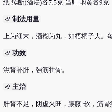
纸 续断(酒浸)各7.5克 当归 地黄各9克
制法用量
bubble_chart
上为细末，酒糊为丸，如梧桐子大。每
功效
bubble_chart
滋肾补肝，强筋壮骨。
主治
bubble_chart
肝肾不足，阴虚火旺，腰膝г软，筋骨