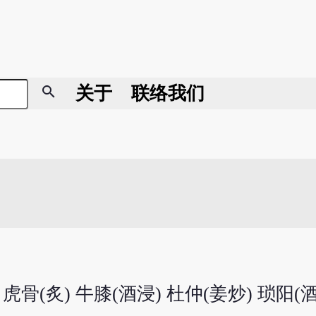
search
关于
联络我们
 虎骨(炙) 牛膝(酒浸) 杜仲(姜炒) 琐阳(