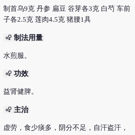
制首乌9克 丹参 扁豆 谷芽各3克 白芍 车前
子各2.5克 莲肉4.5克 猪腰1具
bubble_chart
制法用量
水煎服。
bubble_chart
功效
益肾健脾。
bubble_chart
主治
虚劳，食少痰多，阴分不足，自汗盗汗，