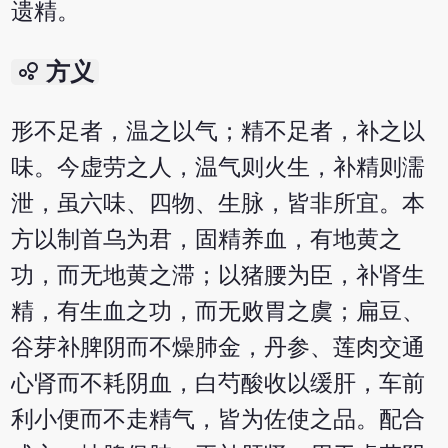
遗精。
bubble_chart
方义
形不足者，温之以气；精不足者，补之以
味。今虚劳之人，温气则火生，补精则濡
泄，虽六味、四物、生脉，皆非所宜。本
方以制首乌为君，固精养血，有地黄之
功，而无地黄之滞；以猪腰为臣，补肾生
精，有生血之功，而无败胃之虞；扁豆、
谷芽补脾阴而不燥肺金，丹参、莲肉交通
心肾而不耗阴血，白芍酸收以缓肝，车前
利小便而不走精气，皆为佐使之品。配合