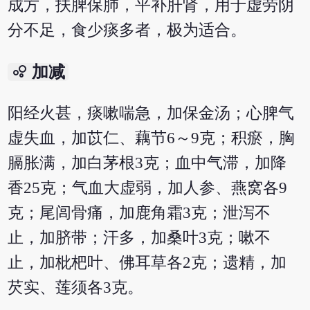
成方，扶脾保肺，平补肝肾，用于虚劳阴
分不足，食少痰多者，极为适合。
bubble_chart
加减
阳经火甚，痰嗽喘急，加保金汤；心脾气
虚失血，加苡仁、藕节6～9克；积瘀，胸
膈胀满，加白茅根3克；血中气滞，加降
香25克；气血大虚弱，加人参、燕窝各9
克；尾闾骨痛，加鹿角霜3克；泄泻不
止，加脐带；汗多，加桑叶3克；嗽不
止，加枇杷叶、佛耳草各2克；遗精，加
芡实、莲须各3克。