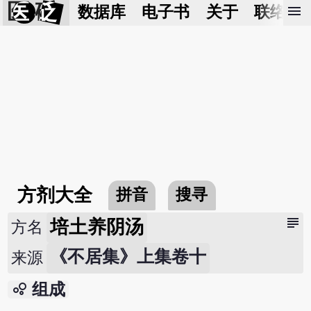
医 砭
menu
数据库
电子书
关于
联络我
方剂大全
拼音
搜寻
subject
培土养阴汤
方名
《不居集》上集卷十
来源
bubble_chart
组成