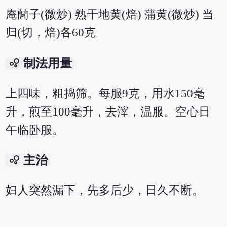
庵䕡子(微炒) 熟干地黄(焙) 蒲黄(微炒) 当
归(切，焙)各60克
bubble_chart
制法用量
上四味，粗捣筛。每服9克，用水150毫
升，煎至100毫升，去滓，温服。空心日
午临卧服。
bubble_chart
主治
妇人突然漏下，先多后少，日久不断。