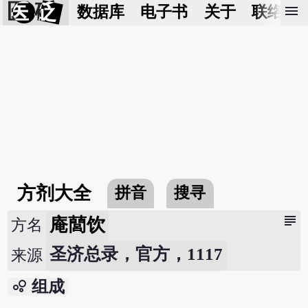
医 砭
menu
数据库
电子书
关于
联络我
方剂大全
拼音
搜寻
subject
庵䕡饮
方名
圣济总录，官方，1117
来源
bubble_chart
组成