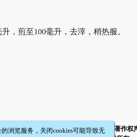
毫升，煎至100毫升，去滓，稍热服。
于
联络我们
服务条款
隐私权条款
著作权
|
|
|
|
全的浏览服务，关闭cookies可能导致无