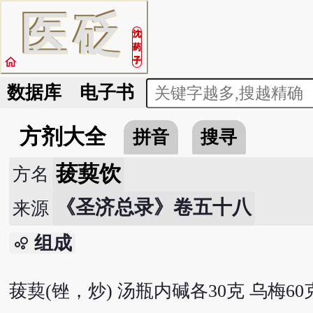
医
砭
沈
药
home
子
数据库
电子书
方剂大全
拼音
搜寻
菝葜饮
方名
《圣济总录》卷五十八
来源
组成
bubble_chart
菝葜(锉，炒) 汤瓶内碱各30克 乌梅6