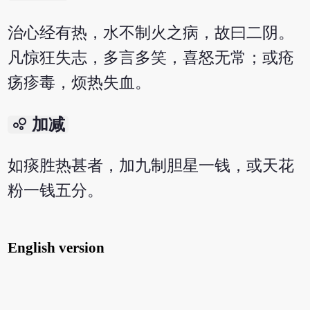
治心经有热，水不制火之病，故曰二阴。
凡惊狂失志，多言多笑，喜怒无常；或疮
疡疹毒，烦热失血。
bubble_chart
加减
如痰胜热甚者，加九制胆星一钱，或天花
粉一钱五分。
English version