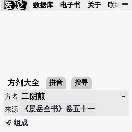
医 砭
menu
数据库
电子书
关于
联络我
方剂大全
拼音
搜寻
subject
二阴煎
方名
《景岳全书》卷五十一
来源
bubble_chart
组成