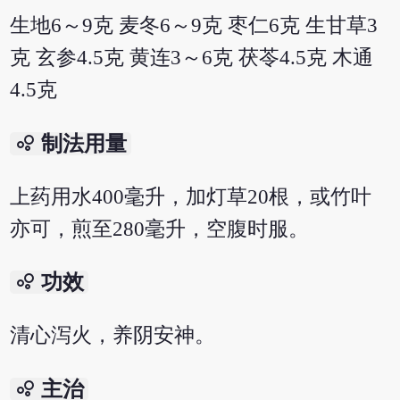
生地6～9克 麦冬6～9克 枣仁6克 生甘草3
克 玄参4.5克 黄连3～6克 茯苓4.5克 木通
4.5克
bubble_chart
制法用量
上药用水400毫升，加灯草20根，或竹叶
亦可，煎至280毫升，空腹时服。
bubble_chart
功效
清心泻火，养阴安神。
bubble_chart
主治