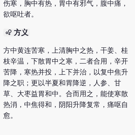
伤寒，胸中有热，胃中有邪气，腹中痛，
欲呕吐者。
bubble_chart
方义
方中黄连苦寒，上清胸中之热，干姜、桂
枝辛温，下散胃中之寒，二者合用，辛开
苦降，寒热并投，上下并治，以复中焦升
降之职；更以半夏和胃降逆，人参、甘
草、大枣益胃和中。合而用之，能使寒散
热消，中焦得和，阴阳升降复常，痛呕自
愈。