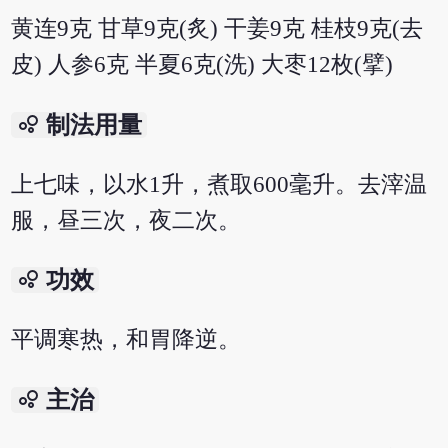
黄连9克 甘草9克(炙) 干姜9克 桂枝9克(去
皮) 人参6克 半夏6克(洗) 大枣12枚(擘)
bubble_chart
制法用量
上七味，以水1升，煮取600毫升。去滓温
服，昼三次，夜二次。
bubble_chart
功效
平调寒热，和胃降逆。
bubble_chart
主治