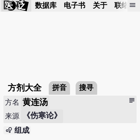
医 砭
menu
数据库
电子书
关于
联络我
方剂大全
拼音
搜寻
subject
黄连汤
方名
《伤寒论》
来源
bubble_chart
组成