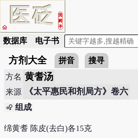
医
砭
沈
药
home
子
数据库
电子书
方剂大全
拼音
搜寻
黄耆汤
方名
《太平惠民和剂局方》卷六
来源
组成
bubble_chart
绵黄耆 陈皮(去白)各15克