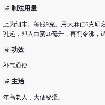
制法用量
bubble_chart
上为细末。每服9克。用大麻仁6克研
乳起，即入白蜜20毫升，再煎令沸，
功效
bubble_chart
补气通便。
主治
bubble_chart
年高老人，大便秘涩。