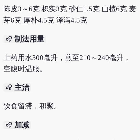
陈皮3～6克 枳实3克 砂仁1.5克 山楂6克 麦
芽6克 厚朴4.5克 泽泻4.5克
bubble_chart
制法用量
上药用水300毫升，煎至210～240毫升，
空腹时温服。
bubble_chart
主治
饮食留滞，积聚。
bubble_chart
加减