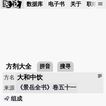
医 砭
menu
数据库
电子书
关于
联络我
方剂大全
拼音
搜寻
subject
大和中饮
方名
《景岳全书》卷五十一
来源
bubble_chart
组成