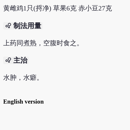
黄雌鸡1只(捋净) 草果6克 赤小豆27克
bubble_chart
制法用量
上药同煮熟，空腹时食之。
bubble_chart
主治
水肿，水癖。
English version