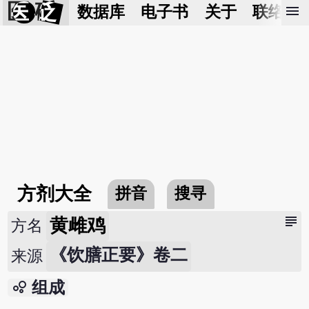
医 砭
menu
数据库
电子书
关于
联络我
方剂大全
拼音
搜寻
subject
黄雌鸡
方名
《饮膳正要》卷二
来源
bubble_chart
组成