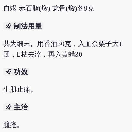
血竭 赤石脂(煅) 龙骨(煅)各9克
bubble_chart
制法用量
共为细末。用香油30克，入血余栗子大1
团，枯去滓，再入黄蜡30
bubble_chart
功效
生肌止痛。
bubble_chart
主治
臁疮。