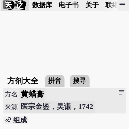
医 砭
menu
数据库
电子书
关于
联络我
方剂大全
拼音
搜寻
subject
黄蜡膏
方名
医宗金鉴，吴谦，1742
来源
bubble_chart
组成