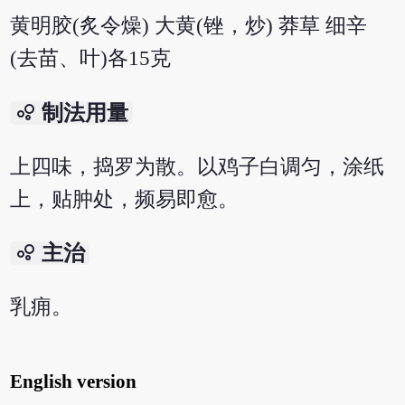
黄明胶(炙令燥) 大黄(锉，炒) 莽草 细辛
(去苗、叶)各15克
bubble_chart
制法用量
上四味，捣罗为散。以鸡子白调匀，涂纸
上，贴肿处，频易即愈。
bubble_chart
主治
乳痈。
English version