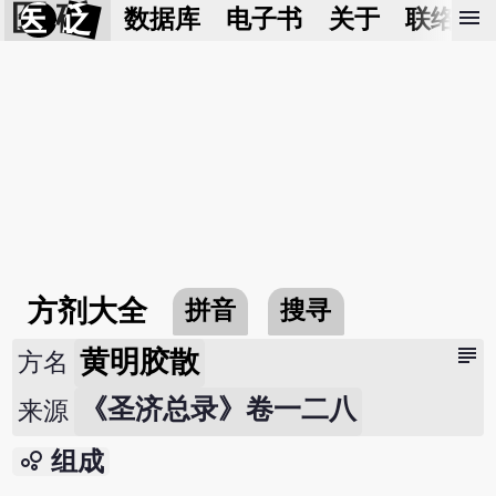
医 砭
menu
数据库
电子书
关于
联络我
方剂大全
拼音
搜寻
subject
黄明胶散
方名
《圣济总录》卷一二八
来源
bubble_chart
组成