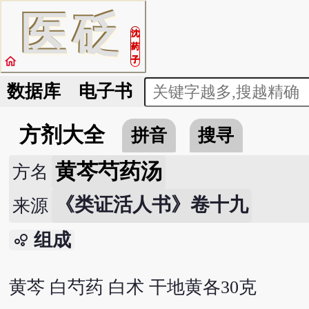
医
砭
沈
药
home
子
数据库
电子书
方剂大全
拼音
搜寻
黄芩芍药汤
方名
《类证活人书》卷十九
来源
组成
bubble_chart
黄芩 白芍药 白术 干地黄各30克