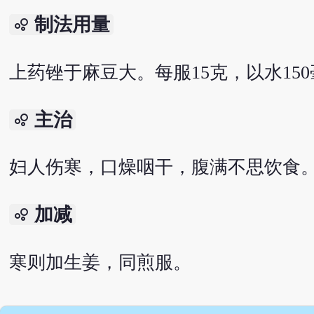
制法用量
bubble_chart
上药锉于麻豆大。每服15克，以水150
主治
bubble_chart
妇人伤寒，口燥咽干，腹满不思饮食
加减
bubble_chart
寒则加生姜，同煎服。