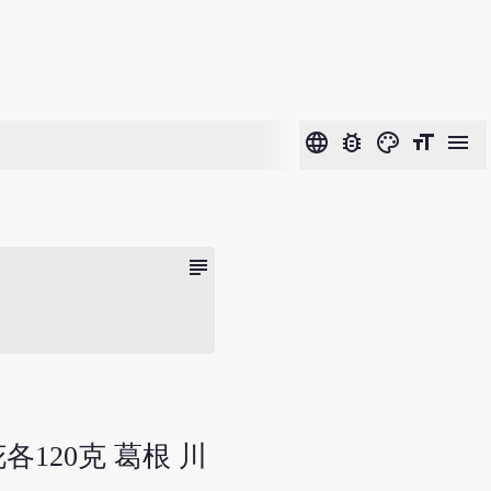
language
bug_report
color_lens
format_size
menu
subject
各120克 葛根 川