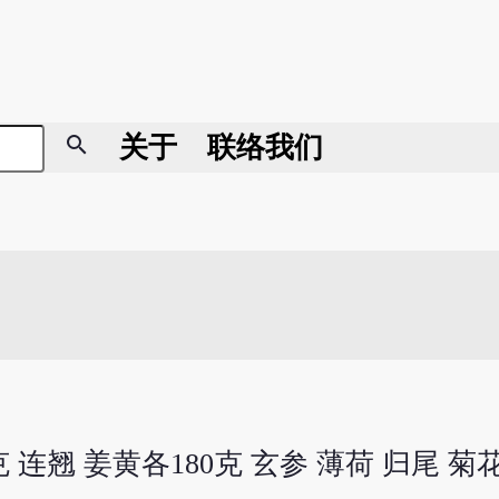
search
关于
联络我们
克 连翘 姜黄各180克 玄参 薄荷 归尾 菊花