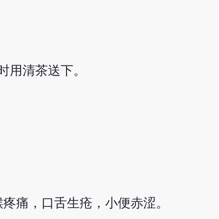
时用清茶送下。
喉疼痛，口舌生疮，小便赤涩。