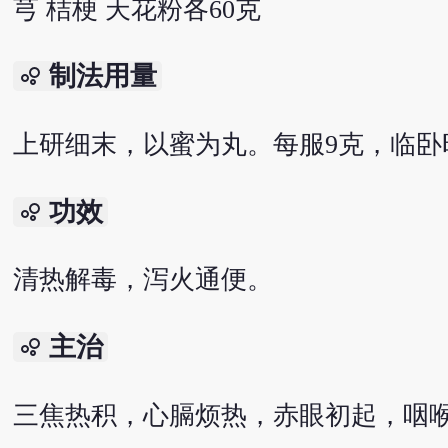
芎 桔梗 天花粉各60克
制法用量
bubble_chart
上研细末，以蜜为丸。每服9克，临卧
功效
bubble_chart
清热解毒，泻火通便。
主治
bubble_chart
三焦热积，心膈烦热，赤眼初起，咽