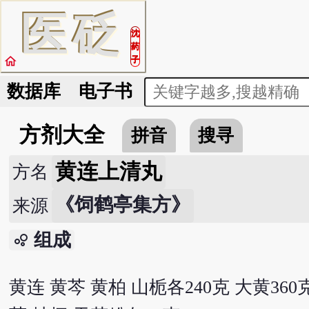
医
砭
沈
药
home
子
数据库
电子书
方剂大全
拼音
搜寻
黄连上清丸
方名
《饲鹤亭集方》
来源
组成
bubble_chart
黄连 黄芩 黄柏 山栀各240克 大黄360