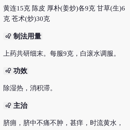
黄连15克 陈皮 厚朴(姜炒)各9克 甘草(生)6
克 苍术(炒)30克
bubble_chart
制法用量
上药共研细末。每服9克，白滚水调服。
bubble_chart
功效
除湿热，消积滞。
bubble_chart
主治
脐痈，脐中不痛不肿，甚痒，时流黄水，