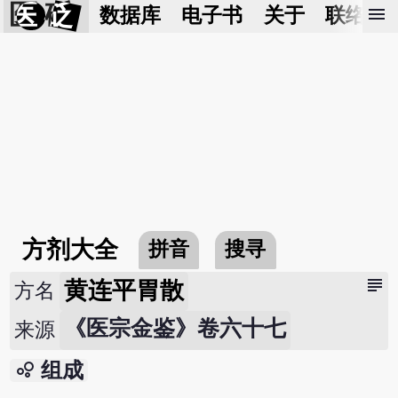
医 砭
menu
数据库
电子书
关于
联络我
方剂大全
拼音
搜寻
subject
黄连平胃散
方名
《医宗金鉴》卷六十七
来源
bubble_chart
组成