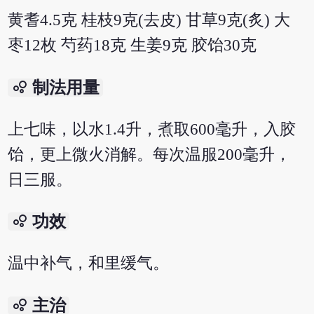
黄耆4.5克 桂枝9克(去皮) 甘草9克(炙) 大
枣12枚 芍药18克 生姜9克 胶饴30克
bubble_chart
制法用量
上七味，以水1.4升，煮取600毫升，入胶
饴，更上微火消解。每次温服200毫升，
日三服。
bubble_chart
功效
温中补气，和里缓气。
bubble_chart
主治