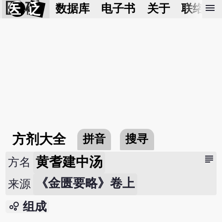
医 砭
menu
数据库
电子书
关于
联络我
方剂大全
拼音
搜寻
subject
黄耆建中汤
方名
《金匮要略》卷上
来源
bubble_chart
组成