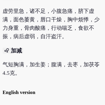
虚劳里急，诸不足，小腹急痛，脐下虚
满，面色萎黄，唇口干燥，胸中烦悸，少
力身重，骨肉酸痛，行动喘乏，食欲不
振，病后虚弱，自汗盗汗。
bubble_chart
加减
气短胸满，加生姜；腹满，去枣，加茯苓
4.5克。
English version