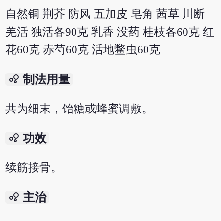
自然铜 荆芥 防风 五加皮 皂角 茜草 川断
羌活 独活各90克 乳香 没药 桂枝各60克 红
花60克 赤芍60克 活地鳖虫60克
bubble_chart
制法用量
共为细末，饴糖或蜂蜜调敷。
bubble_chart
功效
续筋接骨。
bubble_chart
主治