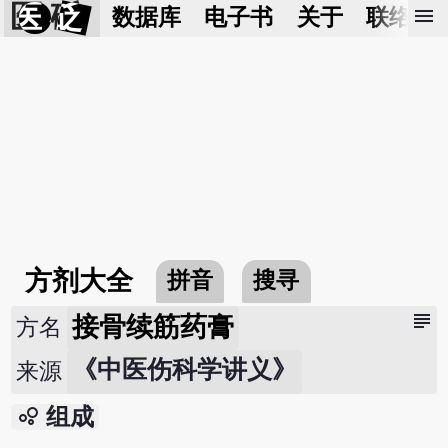
医 砭
menu
数据库
电子书
关于
联络我
方剂大全
拼音
搜寻
subject
接骨续筋药膏
方名
《中医伤科学讲义》
来源
bubble_chart
组成