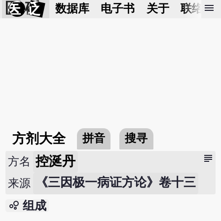
医 砭
menu
数据库
电子书
关于
联络我
方剂大全
拼音
搜寻
subject
控涎丹
方名
《三因极一病证方论》卷十三
来源
bubble_chart
组成