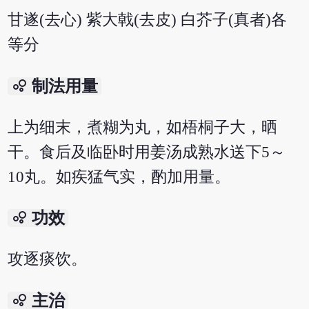
甘遂(去心) 紫大戟(去皮) 白芥子(真者)各
等分
bubble_chart
制法用量
上为细末，煮糊为丸，如梧桐子大，晒
干。食后及临卧时用姜汤成熟水送下5～
10丸。如疾猛气实，酌加用量。
bubble_chart
功效
攻逐痰饮。
bubble_chart
主治