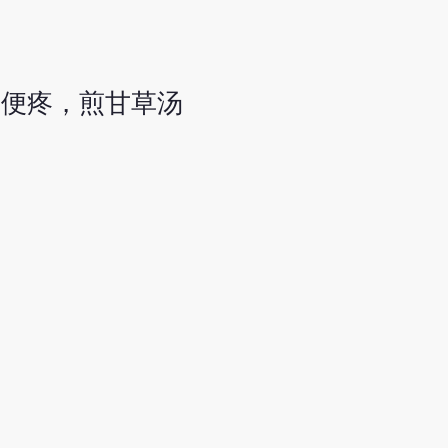
如便疼，煎甘草汤