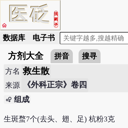
医
砭
沈
药
home
子
数据库
电子书
方剂大全
拼音
搜寻
救生散
方名
《外科正宗》卷四
来源
组成
bubble_chart
生斑蝥7个(去头、翅、足) 杭粉3克