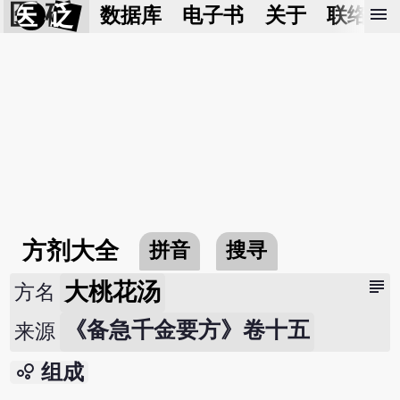
医 砭
menu
数据库
电子书
关于
联络我
方剂大全
拼音
搜寻
subject
大桃花汤
方名
《备急千金要方》卷十五
来源
bubble_chart
组成