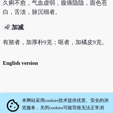
久痢不愈，气血虚弱，腹痛隐隐，面色苍
白，舌淡，脉沉细者。
bubble_chart
加减
有脓者，加厚朴9克；呕者，加橘皮9克。
English version
本网站采用cookies技术提供优质、安全的浏
cookie
览服务，关闭cookies可能导致无法正常浏