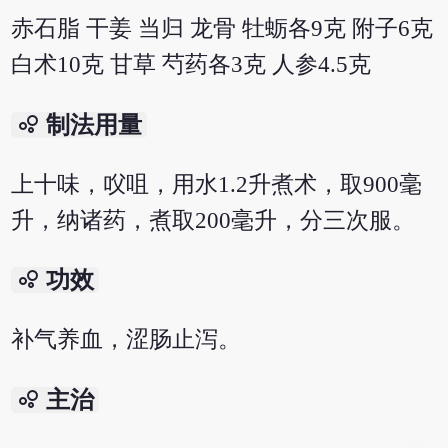
赤石脂 干姜 当归 龙骨 牡蛎各9克 附子6克
白术10克 甘草 芍药各3克 人参4.5克
bubble_chart
制法用量
上十味，㕮咀，用水1.2升煮术，取900毫
升，纳诸药，煮取200毫升，分三次服。
bubble_chart
功效
补气养血，涩肠止泻。
bubble_chart
主治