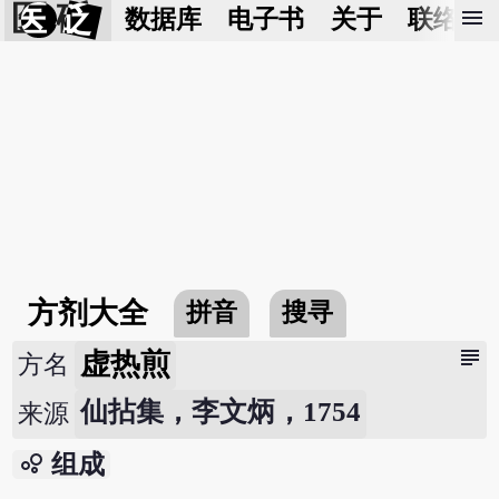
医 砭
menu
数据库
电子书
关于
联络我
方剂大全
拼音
搜寻
subject
虚热煎
方名
仙拈集，李文炳，1754
来源
bubble_chart
组成