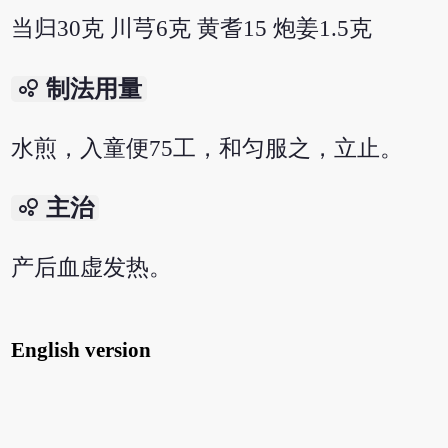
当归30克 川芎6克 黄耆15 炮姜1.5克
bubble_chart
制法用量
水煎，入童便75工，和匀服之，立止。
bubble_chart
主治
产后血虚发热。
English version