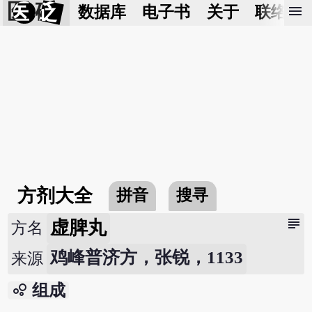
医 砭
menu
数据库
电子书
关于
联络我
方剂大全
拼音
搜寻
subject
虚脾丸
方名
鸡峰普济方，张锐，1133
来源
bubble_chart
组成