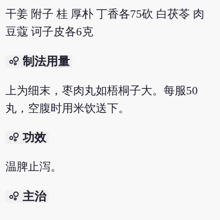
干姜 附子 桂 厚朴 丁香各75砍 白茯苓 肉
豆蔻 诃子皮各6克
bubble_chart
制法用量
上为细末，枣肉丸如梧桐子大。每服50
丸，空腹时用米饮送下。
bubble_chart
功效
温脾止泻。
bubble_chart
主治