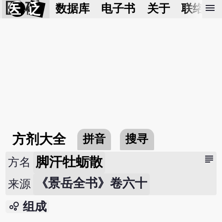
医 砭
menu
数据库
电子书
关于
联络我
方剂大全
拼音
搜寻
subject
脚汗牡蛎散
方名
《景岳全书》卷六十
来源
bubble_chart
组成