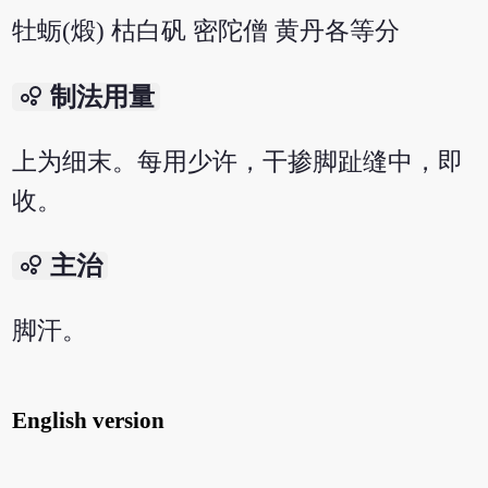
牡蛎(煅) 枯白矾 密陀僧 黄丹各等分
bubble_chart
制法用量
上为细末。每用少许，干掺脚趾缝中，即
收。
bubble_chart
主治
脚汗。
English version