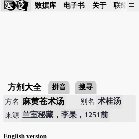
医 砭
menu
数据库
电子书
关于
联络我
方剂大全
拼音
搜寻
麻黄苍术汤
术桂汤
方名
别名
兰室秘藏，李杲，1251前
来源
English version