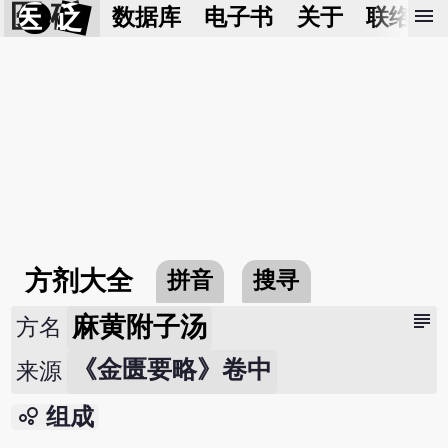
医 砭
menu
数据库
电子书
关于
联络我
方剂大全
拼音
搜寻
subject
麻黄附子汤
方名
《金匮要略》卷中
来源
bubble_chart
组成