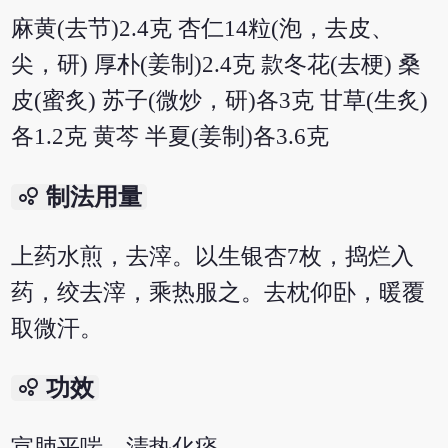
麻黄(去节)2.4克 杏仁14粒(泡，去皮、
尖，研) 厚朴(姜制)2.4克 款冬花(去梗) 桑
皮(蜜炙) 苏子(微炒，研)各3克 甘草(生炙)
各1.2克 黄芩 半夏(姜制)各3.6克
bubble_chart
制法用量
上药水煎，去滓。以生银杏7枚，捣烂入
药，绞去滓，乘热服之。去枕仰卧，暖覆
取微汗。
bubble_chart
功效
宣肺平喘，清热化痰。