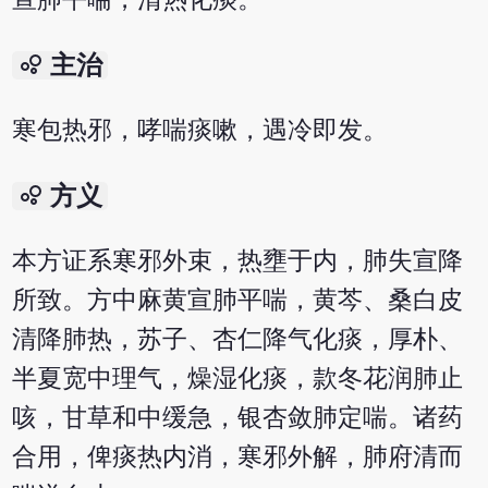
bubble_chart
主治
寒包热邪，哮喘痰嗽，遇冷即发。
bubble_chart
方义
本方证系寒邪外束，热壅于内，肺失宣降
所致。方中麻黄宣肺平喘，黄芩、桑白皮
清降肺热，苏子、杏仁降气化痰，厚朴、
半夏宽中理气，燥湿化痰，款冬花润肺止
咳，甘草和中缓急，银杏敛肺定喘。诸药
合用，俾痰热内消，寒邪外解，肺府清而