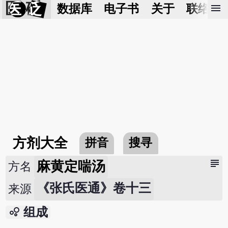
医 砭
menu
数据库
电子书
关于
联络我
方剂大全
拼音
搜寻
subject
麻黄定喘汤
方名
《张氏医通》卷十三
来源
bubble_chart
组成