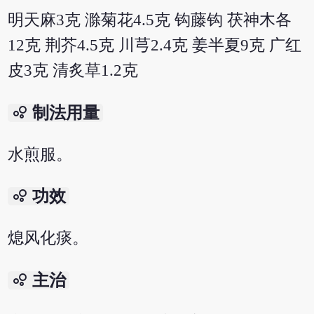
明天麻3克 滁菊花4.5克 钩藤钩 茯神木各
12克 荆芥4.5克 川芎2.4克 姜半夏9克 广红
皮3克 清炙草1.2克
bubble_chart
制法用量
水煎服。
bubble_chart
功效
熄风化痰。
bubble_chart
主治