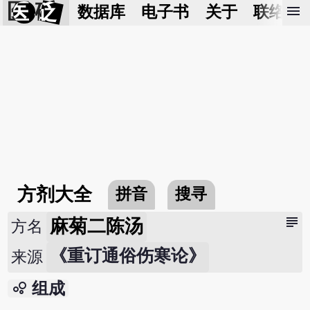
医 砭
menu
数据库
电子书
关于
联络我
方剂大全
拼音
搜寻
subject
麻菊二陈汤
方名
《重订通俗伤寒论》
来源
bubble_chart
组成