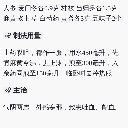
人参 麦门冬各0.9克 桂枝 当归身各1.5克
麻黄 炙甘草 白芍药 黄耆各3克 五味子2个
bubble_chart
制法用量
上药㕮咀，都作一服，用水450毫升，先
煮麻黄令沸，去上沫，煎至300毫升，入
余药同煎至150毫升，临卧时去滓热服。
bubble_chart
主治
气阴两虚，外感寒邪，致患吐血、衄血。