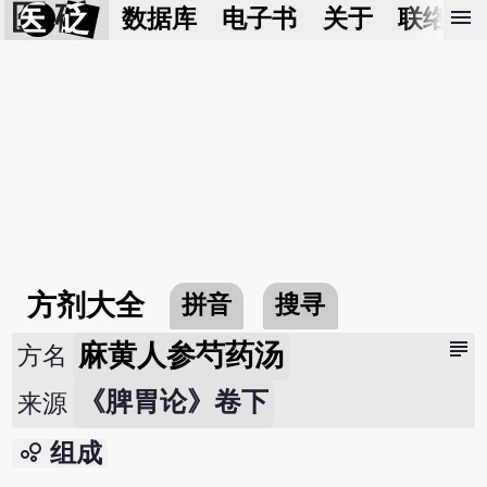
医 砭
menu
数据库
电子书
关于
联络我
方剂大全
拼音
搜寻
subject
麻黄人参芍药汤
方名
《脾胃论》卷下
来源
bubble_chart
组成