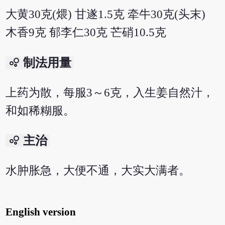
大黄30克(煨) 甘遂1.5克 牵牛30克(头末)
木香9克 郁李仁30克 芒硝10.5克
bubble_chart
制法用量
上药为散，每服3～6克，入生姜自然汁，
和如稀糊服。
bubble_chart
主治
水肿胀急，大便不通，大实大满者。
English version