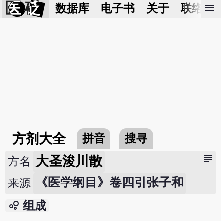
医 砭
menu
数据库
电子书
关于
联络我
方剂大全
拼音
搜寻
subject
大圣浚川散
方名
《医学纲目》卷四引张子和
来源
bubble_chart
组成