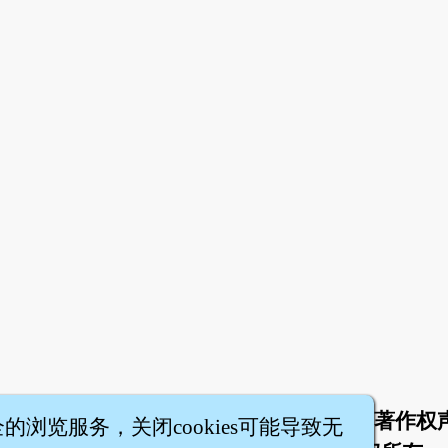
于
联络我们
服务条款
隐私权条款
著作权
|
|
|
|
全的浏览服务，关闭cookies可能导致无