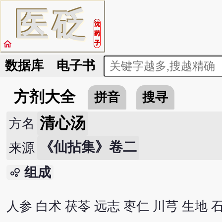
医
砭
沈
药
home
子
数据库
电子书
方剂大全
拼音
搜寻
清心汤
方名
《仙拈集》卷二
来源
组成
bubble_chart
人参 白术 茯苓 远志 枣仁 川芎 生地 石