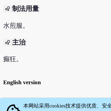
制法用量
bubble_chart
水煎服。
主治
bubble_chart
癫狂。
English version
关
本网站采用cookies技术提供优质、安