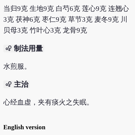
当归9克 生地9克 白芍6克 莲心9克 连翘心
3克 茯神6克 枣仁9克 草节3克 麦冬9克 川
贝母3克 竹叶心3克 龙骨9克
bubble_chart
制法用量
水煎服。
bubble_chart
主治
心经血虚，夹有痰火之失眠。
English version