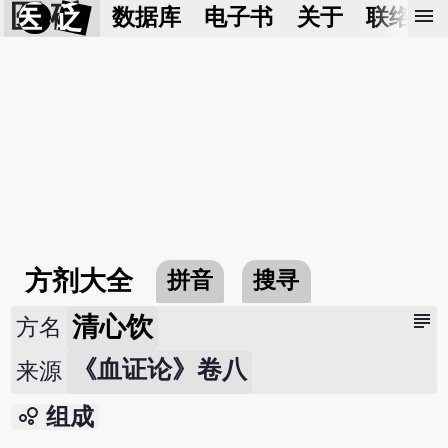
医 砭
menu
数据库
电子书
关于
联络我
方剂大全
拼音
搜寻
subject
清心饮
方名
《血证论》卷八
来源
bubble_chart
组成