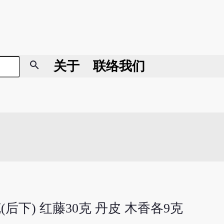
search
关于
联络我们
克(后下) 红藤30克 丹皮 木香各9克