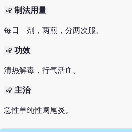
制法用量
bubble_chart
每日一剂，两煎，分两次服。
功效
bubble_chart
清热解毒，行气活血。
主治
bubble_chart
急性单纯性阑尾炎。