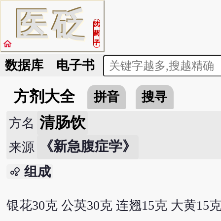
医
砭
沈
药
home
子
数据库
电子书
方剂大全
拼音
搜寻
清肠饮
方名
《新急腹症学》
来源
组成
bubble_chart
银花30克 公英30克 连翘15克 大黄15