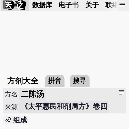
医 砭
menu
数据库
电子书
关于
联络我
方剂大全
拼音
搜寻
subject
二陈汤
方名
《太平惠民和剂局方》卷四
来源
bubble_chart
组成