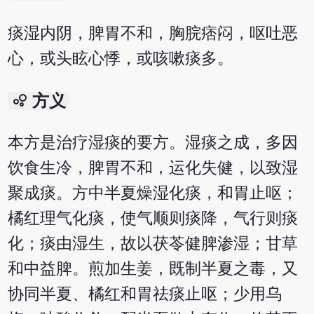
痰湿内阴，脾胃不和，胸脘痞闷，呕吐恶
心，或头眩心悸，或咳嗽痰多。
bubble_chart
方义
本方是治疗湿痰的要方。湿痰之成，多因
饮食生冷，脾胃不和，运化失健，以致湿
聚成痰。方中半夏燥湿化痰，和胃止呕；
橘红理气化痰，使气顺则痰降，气行则痰
化；痰由湿生，故以茯苓健脾渗湿；甘草
和中益脾。煎加生姜，既制半夏之毒，又
协同半夏、橘红和胃祛痰止呕；少用乌