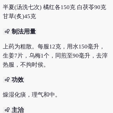
半夏(汤洗七次) 橘红各150克 白茯苓90克
甘草(炙)45克
bubble_chart
制法用量
上药为粗散。每服12克，用水150毫升，
生姜7片，乌梅1个，同煎至90毫升，去滓
热服，不拘时侯。
bubble_chart
功效
燥湿化痰，理气和中。
bubble_chart
主治