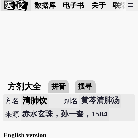
医 砭
menu
数据库
电子书
关于
联络我
方剂大全
拼音
搜寻
清肺饮
黄芩清肺汤
方名
别名
赤水玄珠，孙一奎，1584
来源
English version