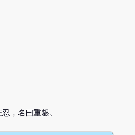
难忍，名曰重龈。