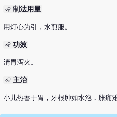
制法用量
bubble_chart
用灯心为引，水煎服。
功效
bubble_chart
清胃泻火。
主治
bubble_chart
小儿热蓄于胃，牙根肿如水泡，胀痛