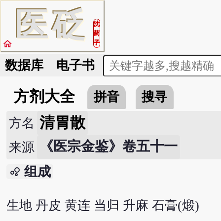
医
砭
沈
药
home
子
数据库
电子书
方剂大全
拼音
搜寻
清胃散
方名
《医宗金鉴》卷五十一
来源
组成
bubble_chart
生地 丹皮 黄连 当归 升麻 石膏(煅)