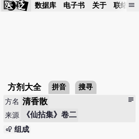
医 砭
menu
数据库
电子书
关于
联络我
方剂大全
拼音
搜寻
subject
清香散
方名
《仙拈集》卷二
来源
bubble_chart
组成