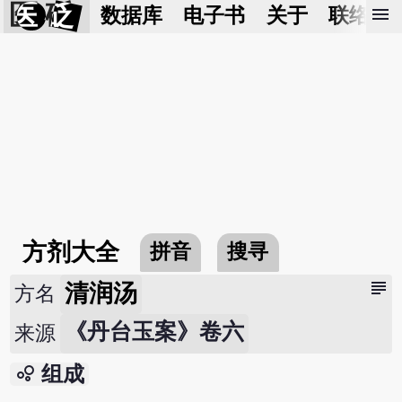
医 砭
menu
数据库
电子书
关于
联络我
方剂大全
拼音
搜寻
subject
清润汤
方名
《丹台玉案》卷六
来源
bubble_chart
组成