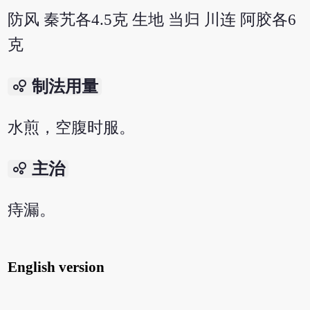
防风 秦艽各4.5克 生地 当归 川连 阿胶各6
克
bubble_chart
制法用量
水煎，空腹时服。
bubble_chart
主治
痔漏。
English version