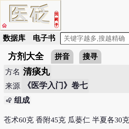
医
砭
沈
药
home
子
数据库
电子书
方剂大全
拼音
搜寻
清痰丸
方名
《医学入门》卷七
来源
组成
bubble_chart
苍术60克 香附45克 瓜蒌仁 半夏各30