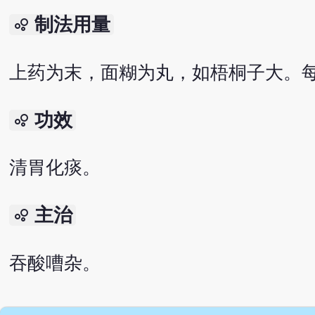
制法用量
bubble_chart
上药为末，面糊为丸，如梧桐子大。每
功效
bubble_chart
清胃化痰。
主治
bubble_chart
吞酸嘈杂。