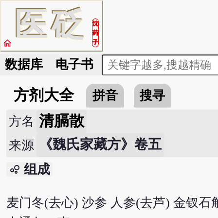
医
砭
沈
药
home
子
数据库
电子书
方剂大全
拼音
搜寻
清膈散
方名
《魏氏家藏方》卷五
来源
组成
bubble_chart
麦门冬(去心) 沙参 人参(去芦) 金钗石斛