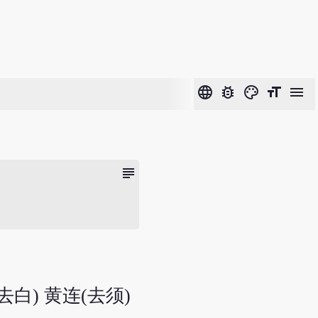
language
bug_report
color_lens
format_size
menu
subject
去白) 黄连(去须)