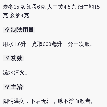
麦冬15克 知母6克 人中黄4.5克 细生地15
克 玄参9克
bubble_chart
制法用量
用水1.6升，煮取600毫升，分三次服。
bubble_chart
功效
滋水清火。
bubble_chart
主治
阳明温病，下后无汗，脉不浮而数者。