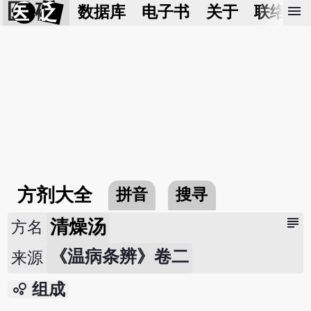
医 砭
menu
数据库
电子书
关于
联络我
方剂大全
拼音
搜寻
subject
清燥汤
方名
《温病条辨》卷二
来源
bubble_chart
组成