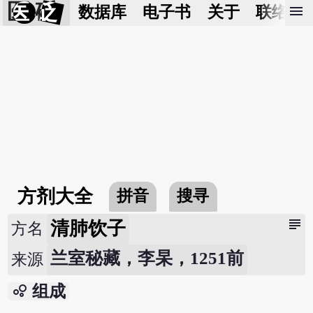
医 砭
menu
数据库
电子书
关于
联络我
方剂大全
拼音
搜寻
subject
清肺饮子
方名
兰室秘藏，李杲，1251前
来源
bubble_chart
组成