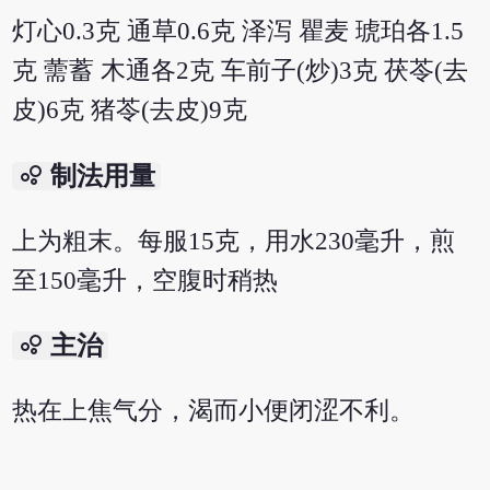
灯心0.3克 通草0.6克 泽泻 瞿麦 琥珀各1.5
克 薷蓄 木通各2克 车前子(炒)3克 茯苓(去
皮)6克 猪苓(去皮)9克
bubble_chart
制法用量
上为粗末。每服15克，用水230毫升，煎
至150毫升，空腹时稍热
bubble_chart
主治
热在上焦气分，渴而小便闭涩不利。