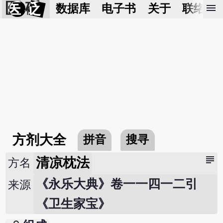
医 砭
menu
数据库
电子书
关于
联络我
方剂大全
拼音
搜寻
subject
清凉枕法
方名
《永乐大典》卷一一四一二引
来源
《卫生家宝》