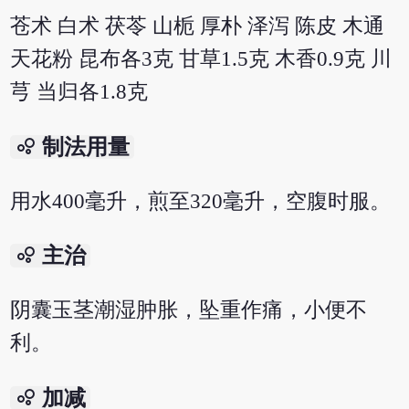
苍术 白术 茯苓 山栀 厚朴 泽泻 陈皮 木通
天花粉 昆布各3克 甘草1.5克 木香0.9克 川
芎 当归各1.8克
bubble_chart
制法用量
用水400毫升，煎至320毫升，空腹时服。
bubble_chart
主治
阴囊玉茎潮湿肿胀，坠重作痛，小便不
利。
bubble_chart
加减