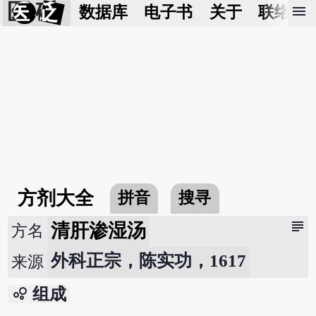
医 砭
menu
数据库
电子书
关于
联络我
方剂大全
拼音
搜寻
subject
清肝渗湿汤
方名
外科正宗，陈实功，1617
来源
bubble_chart
组成