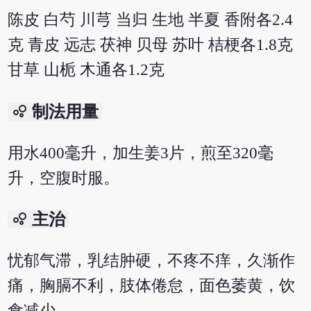
陈皮 白芍 川芎 当归 生地 半夏 香附各2.4
克 青皮 远志 茯神 贝母 苏叶 桔梗各1.8克
甘草 山栀 木通各1.2克
bubble_chart
制法用量
用水400毫升，加生姜3片，煎至320毫
升，空腹时服。
bubble_chart
主治
忧郁气滞，乳结肿硬，不疼不痒，久渐作
痛，胸膈不利，肢体倦怠，面色萎黄，饮
食减少。