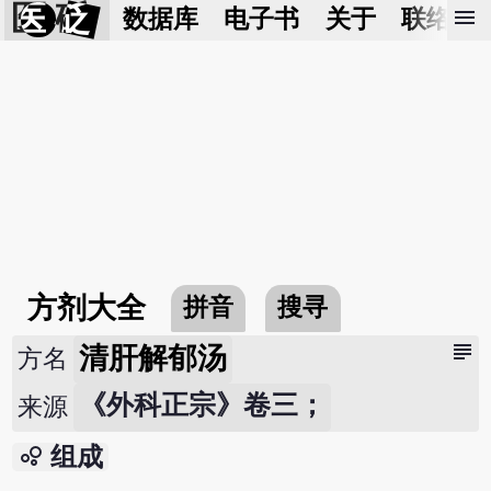
医 砭
menu
数据库
电子书
关于
联络我
方剂大全
拼音
搜寻
subject
清肝解郁汤
方名
《外科正宗》卷三；
来源
bubble_chart
组成