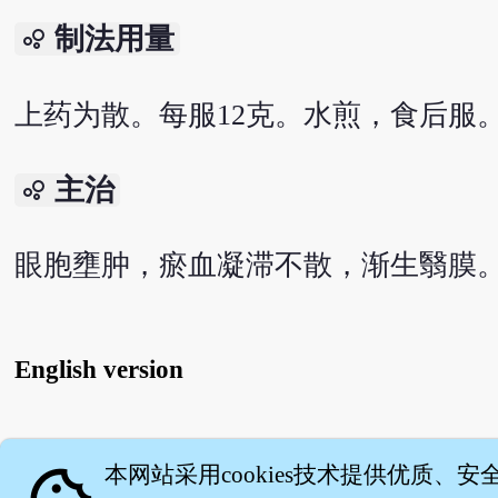
制法用量
bubble_chart
上药为散。每服12克。水煎，食后服
主治
bubble_chart
眼胞壅肿，瘀血凝滞不散，渐生翳膜
English version
关
本网站采用cookies技术提供优质、安