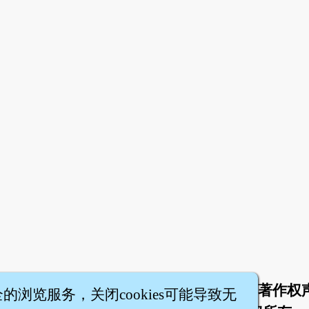
。
。
于
联络我们
服务条款
隐私权条款
著作权
|
|
|
|
全的浏览服务，关闭cookies可能导致无