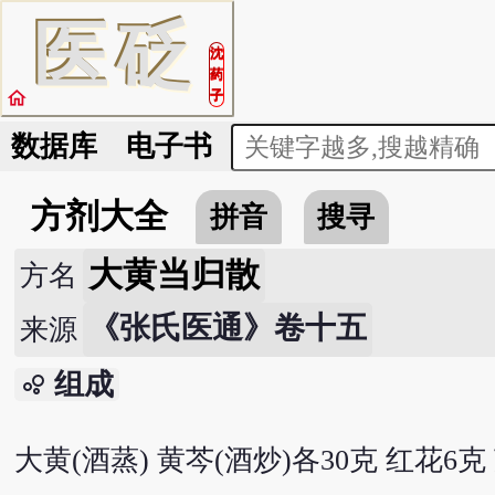
医
砭
沈
药
home
子
数据库
电子书
方剂大全
拼音
搜寻
大黄当归散
方名
《张氏医通》卷十五
来源
组成
bubble_chart
大黄(酒蒸) 黄芩(酒炒)各30克 红花6克