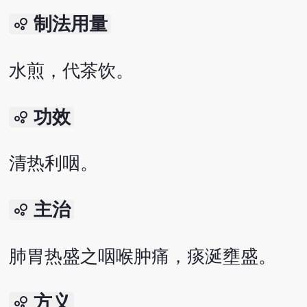
制法用量
bubble_chart
水煎，代茶饮。
功效
bubble_chart
清热利咽。
主治
bubble_chart
肺胃热盛之咽喉肿痛，痰涎壅盛。
方义
bubble_chart