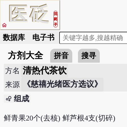
医
砭
沈
药
home
子
数据库
电子书
方剂大全
拼音
搜寻
清热代茶饮
方名
《慈禧光绪医方选议》
来源
组成
bubble_chart
鲜青果20个(去核) 鲜芦根4支(切碎)