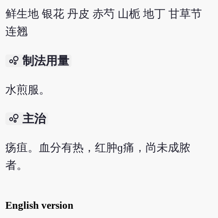
鲜生地 银花 丹皮 赤芍 山栀 地丁 甘草节
连翘
bubble_chart
制法用量
水煎服。
bubble_chart
主治
疡疽。血分有热，红肿ɡ痛，尚未成脓
者。
English version