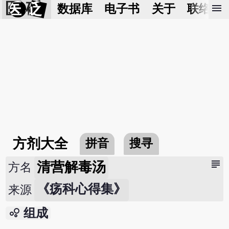
医 砭
menu
数据库
电子书
关于
联络我
方剂大全
拼音
搜寻
subject
清营解毒汤
方名
《疡科心得集》
来源
bubble_chart
组成