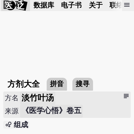
医 砭
menu
数据库
电子书
关于
联络我
方剂大全
拼音
搜寻
subject
淡竹叶汤
方名
《医学心悟》卷五
来源
bubble_chart
组成