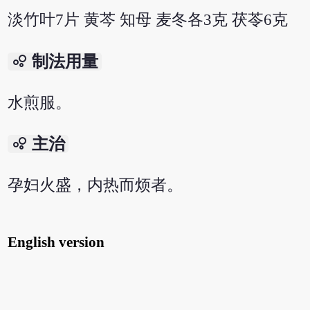
淡竹叶7片 黄芩 知母 麦冬各3克 茯苓6克
bubble_chart
制法用量
水煎服。
bubble_chart
主治
孕妇火盛，内热而烦者。
English version