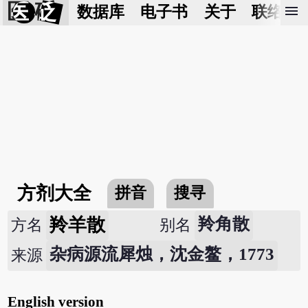
医 砭
menu
数据库
电子书
关于
联络我
方剂大全
拼音
搜寻
羚羊散
羚角散
方名
别名
杂病源流犀烛，沈金鳌，1773
来源
English version